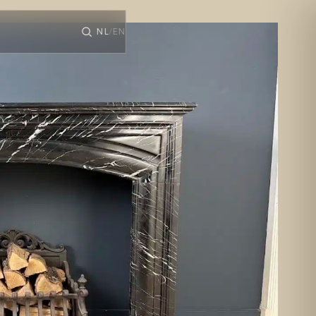
NL
EN
/