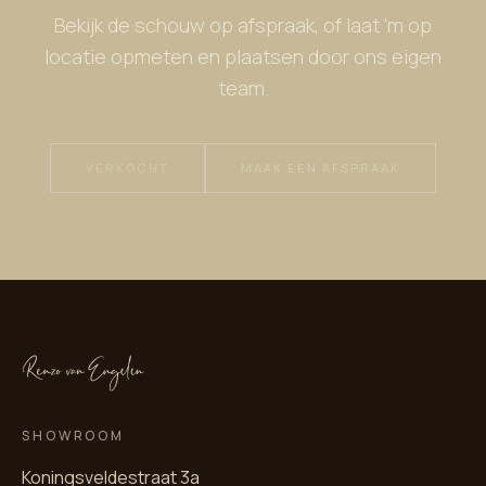
Bekijk de schouw op afspraak, of laat 'm op
locatie opmeten en plaatsen door ons eigen
team.
VERKOCHT
MAAK EEN AFSPRAAK
SHOWROOM
Koningsveldestraat 3a