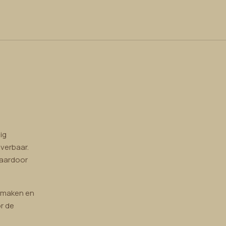
ig
verbaar.
waardoor
nmaken en
r de