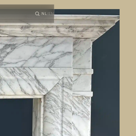
NL
EN
/