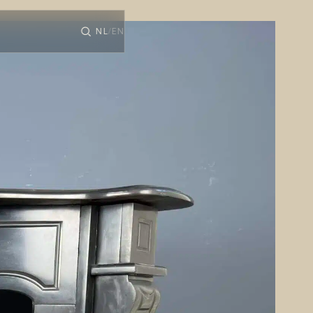
NL
EN
/