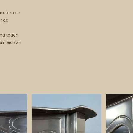
nmaken en
r de
ing tegen
oonheid van