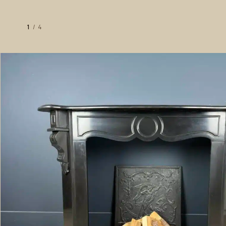
1
/
4