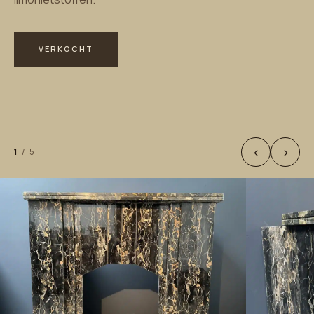
VERKOCHT
‹
›
1
/
5