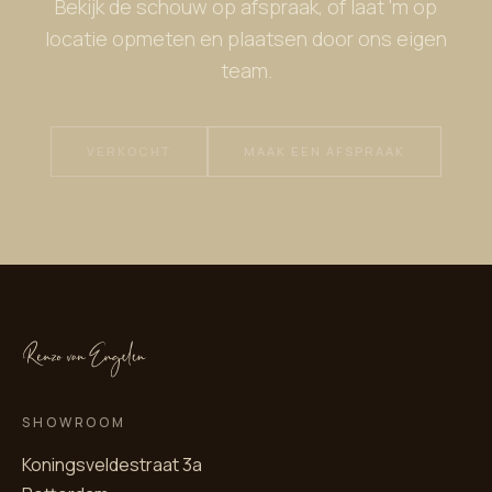
Bekijk de schouw op afspraak, of laat 'm op
locatie opmeten en plaatsen door ons eigen
team.
VERKOCHT
MAAK EEN AFSPRAAK
SHOWROOM
Koningsveldestraat 3a