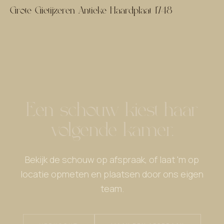
Grote Gietijzeren Antieke Haardplaat 1748
Een schouw kiest haar
volgende kamer.
Bekijk de schouw op afspraak, of laat 'm op
locatie opmeten en plaatsen door ons eigen
team.