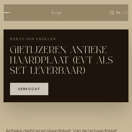
NL
EN
/
RENZO VAN ENGELEN
GIETIJZEREN ANTIEKE
HAARDPLAAT (EVT ALS
SET LEVERBAAR)
VERKOCHT
Antieke gietijzeren Haardplaat. Van deze haardplaat