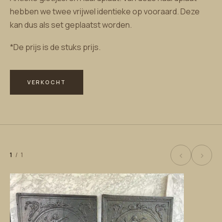
hebben we twee vrijwel identieke op vooraard. Deze
kan dus als set geplaatst worden.
*De prijs is de stuks prijs.
VERKOCHT
‹
›
1
/
1