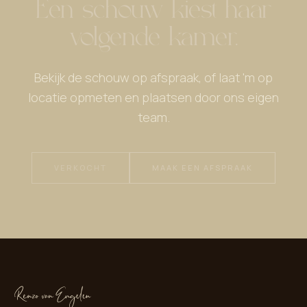
Een schouw kiest haar
volgende kamer.
Bekijk de schouw op afspraak, of laat 'm op
locatie opmeten en plaatsen door ons eigen
team.
VERKOCHT
MAAK EEN AFSPRAAK