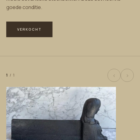
goede conditie.
VERKOCHT
‹
›
1
/
1