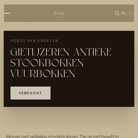
NL
EN
/
RENZO VAN ENGELEN
GIETIJZEREN ANTIEKE
STOOKBOKKEN
VUURBOKKEN
VERKOCHT
Mooie set antieke stookbokken. Deze set heeft is