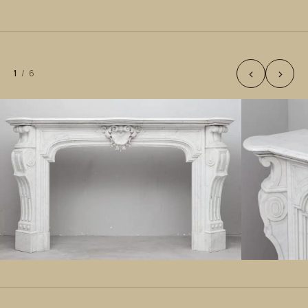
‹
›
1
/
6