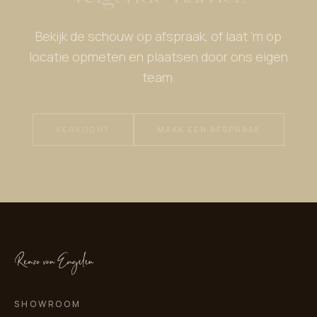
Bekijk de schouw op afspraak, of laat 'm op
locatie opmeten en plaatsen door ons eigen
team.
VERKOCHT
MAAK EEN AFSPRAAK
SHOWROOM