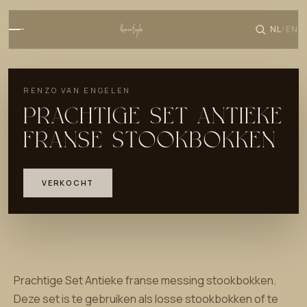
NL
EN
/
RENZO VAN ENGELEN
PRACHTIGE SET ANTIEKE
FRANSE STOOKBOKKEN
VERKOCHT
Prachtige Set Antieke franse messing stookbokken.
Deze set is te gebruiken als losse stookbokken of te