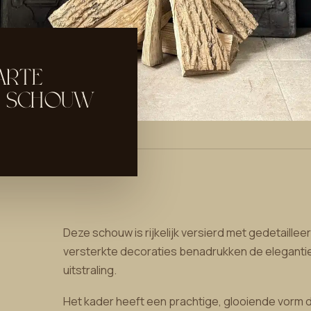
ARTE
S SCHOUW
Deze schouw is rijkelijk versierd met gedetaille
versterkte decoraties benadrukken de eleganti
uitstraling.
Het kader heeft een prachtige, glooiende vorm die