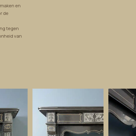
nmaken en
r de
ing tegen
oonheid van