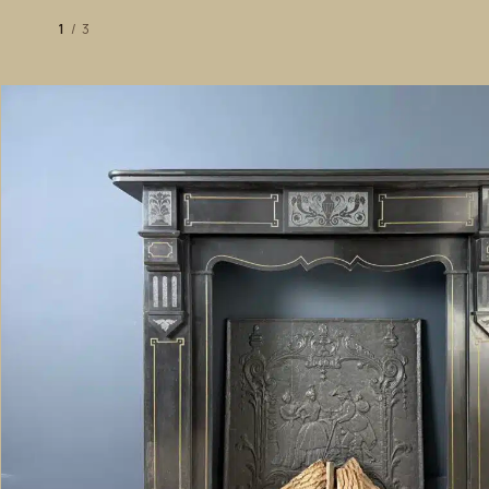
1
/
3