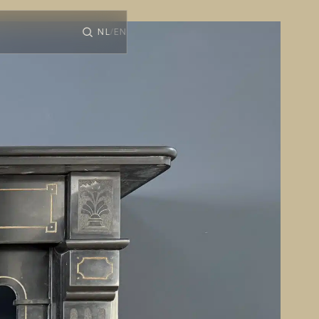
NL
EN
/