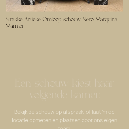
Strakke Antieke Omloop schouw Nero Marquina
Marmer
Een schouw kiest haar
volgende kamer.
Bekijk de schouw op afspraak, of laat 'm op
locatie opmeten en plaatsen door ons eigen
team.