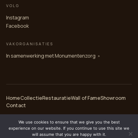
VOLG
Instagram
Facebook
VAKORGANISATIES
In samenwerking met
Monumentenzorg
Home
Collectie
Restauratie
Wall of Fame
Showroom
Contact
We use cookies to ensure that we give you the best
experience on our website. If you continue to use this site we
© 2026 Renzo van Engelen — atelier sinds 1987
will assume that you are happy with it.
Privacy
·
Algemene voorwaarden
· KvK 24319755