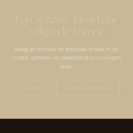
Een schouw kiest haar
volgende kamer.
Bekijk de schouw op afspraak, of laat 'm op
locatie opmeten en plaatsen door ons eigen
team.
VERKOCHT
MAAK EEN AFSPRAAK