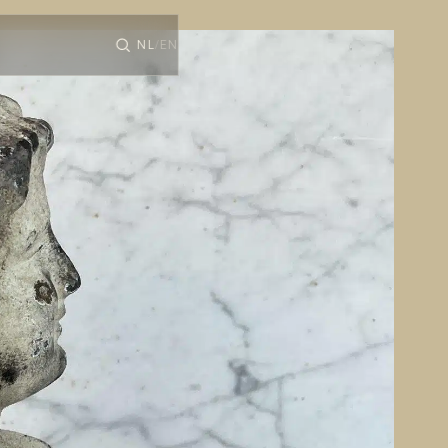
NL
EN
/