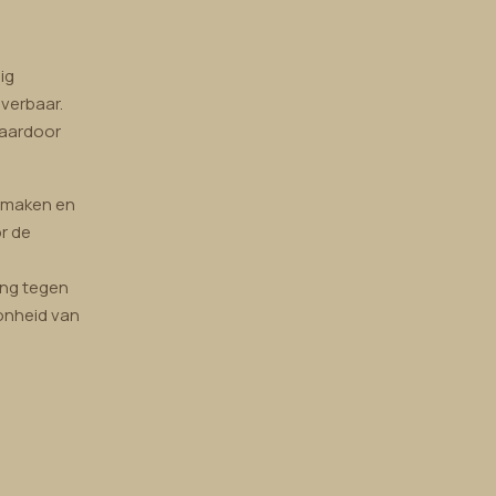
ig
verbaar.
waardoor
nmaken en
r de
ing tegen
oonheid van