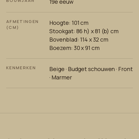
BOUWJAAR
19e eeuw
AFMETINGEN
Hoogte: 101 cm
(CM)
Stookgat: 86 h) x 81 (b) cm
Bovenblad: 114 x 32 cm
Boezem: 30 x 91 cm
KENMERKEN
Beige · Budget schouwen · Front
· Marmer