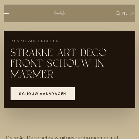
NL
EN
/
RENZO VAN ENGELEN
STRAKKE ART DECO
FRONT SCHOUW IN
MARMER
SCHOUW AANVRAGEN
Deze Art Deco schouw, uitgevoerd in marmer met