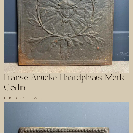
Franse Antieke Haardplaats Merk
Godin
BEKIJK SCHOUW →