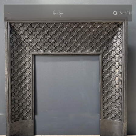
NL
EN
/