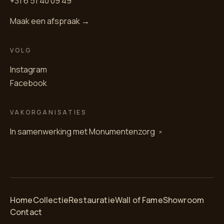
+31 6 51 40 09 49
Maak een afspraak →
VOLG
Instagram
Facebook
VAKORGANISATIES
In samenwerking met
Monumentenzorg
Home
Collectie
Restauratie
Wall of Fame
Showroom
Contact