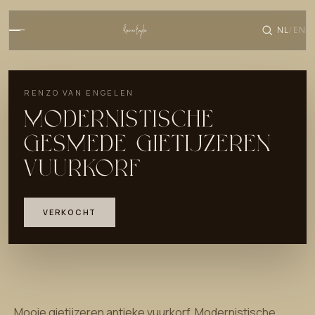
NL
EN
/
RENZO VAN ENGELEN
MODERNISTISCHE
GESMEDE GIETIJZEREN
VUURKORF
VERKOCHT
Mooie gietijzeren antieke vuurkorf. Modernistische