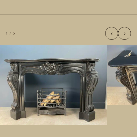
‹
›
1
/
5