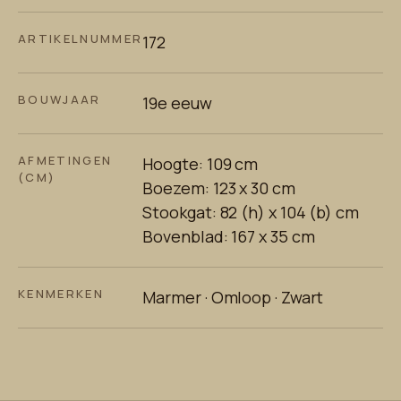
ARTIKELNUMMER
172
BOUWJAAR
19e eeuw
AFMETINGEN
Hoogte: 109 cm
(CM)
Boezem: 123 x 30 cm
Stookgat: 82 (h) x 104 (b) cm
Bovenblad: 167 x 35 cm
KENMERKEN
Marmer · Omloop · Zwart