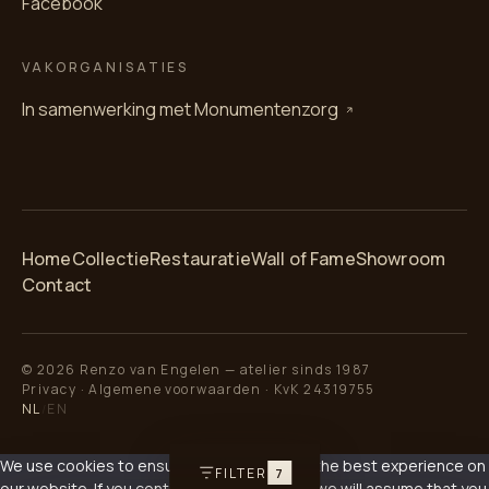
Facebook
VAKORGANISATIES
In samenwerking met
Monumentenzorg
Home
Collectie
Restauratie
Wall of Fame
Showroom
Contact
© 2026 Renzo van Engelen — atelier sinds 1987
Privacy
·
Algemene voorwaarden
· KvK 24319755
NL
EN
/
We use cookies to ensure that we give you the best experience on
FILTER
7
our website. If you continue to use this site we will assume that you